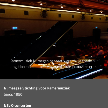
Kamermuziek Nijmegen behoort wereldwijd tot de
langstlopende en meest bezochte kamermuziekseries
Nijmeegse Stichting voor Kamermuziek
Sinds 1950
NSvK-concerten