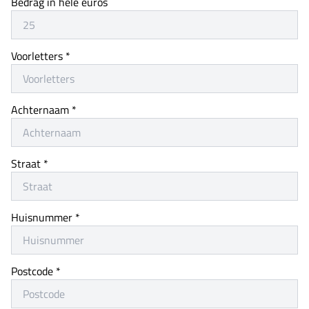
Bedrag in hele euros
Voorletters *
Achternaam *
Straat *
Huisnummer *
Postcode *