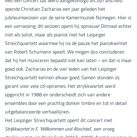
Met een concert dat werd aangekondigd als zijn afscheid
opende Christian Zacharias een jaar geleden het
jubileumseizoen van de serie Kamermuziek Nijmegen. Hier is
een verrassing: dit seizoen opent hij opnieuw! Ditmaal echter
niet als solist, maar als pianist met het Leipziger
Streichquartett waarmee hij na de pauze het pianokwintet
van Robert Schumann speelt. We mogen dus concluderen
dat hij het musiceren bepaald niet kan laten – en dat is maar
goed ook. Zacharias en de vier leden van het Leipziger
Streichquartett kennen elkaar goed. Samen stonden zij
garant voor vele cd-opnames. Het strijkkwartet werd
opgericht in 1988 en onderscheidt zich van andere
ensembles door een prachtig donker timbre en tot in detail
uitgebalanceerde verhaallijnen.
Het Leipziger Streichquartett opent dit concert met
Strijkkwartet in F, ‘Willkommen und Abschied’
, een vroeg