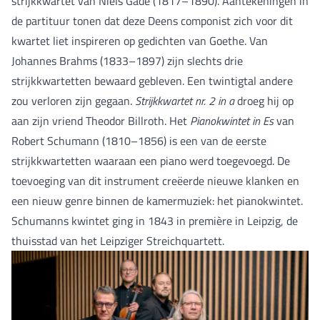
strijkkwartet van Niels Gade (1817–1890). Aantekeningen in
de partituur tonen dat deze Deens componist zich voor dit
kwartet liet inspireren op gedichten van Goethe. Van
Johannes Brahms (1833–1897) zijn slechts drie
strijkkwartetten bewaard gebleven. Een twintigtal andere
zou verloren zijn gegaan.
Strijkkwartet nr. 2 in a
droeg hij op
aan zijn vriend Theodor Billroth. Het
Pianokwintet in Es
van
Robert Schumann (1810–1856) is een van de eerste
strijkkwartetten waaraan een piano werd toegevoegd. De
toevoeging van dit instrument creëerde nieuwe klanken en
een nieuw genre binnen de kamermuziek: het pianokwintet.
Schumanns kwintet ging in 1843 in première in Leipzig, de
thuisstad van het Leipziger Streichquartett.