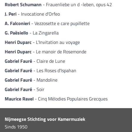
Robert Schumann
- Frauenliebe un d -leben, opus 42
J. Peri
- Invocatione d'Orfeo
A. Falconieri
- Vezzosette e care pupillette
G. Paësiello
- La Zingarella
Henri Duparc
- L'Invitation au voyage
Henri Duparc
- Le manoir de Rosemonde
Gabriel Fauré
- Claire de Lune
Gabriel Fauré
- Les Roses d'Ispahan
Gabriel Fauré
- Mandoline
Gabriel Fauré
- Soir
Maurice Ravel
- Cinq Mélodies Populaires Grecques
Nijmeegse Stichting voor Kamermuziek
Sinds 1950