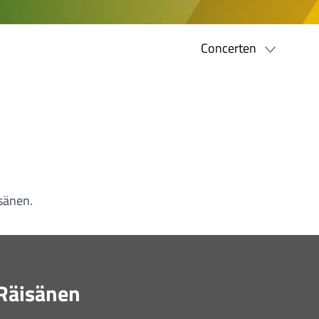
Concerten
isänen.
 Räisänen