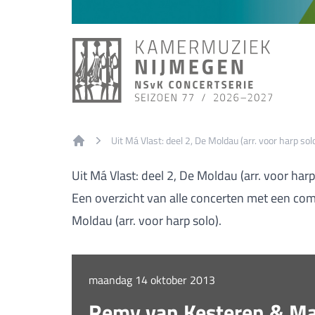
Uit Má Vlast: deel 2, De Moldau (arr. voor harp sol
Home
Uit Má Vlast: deel 2, De Moldau (arr. voor harp
Een overzicht van alle concerten met een comp
Moldau (arr. voor harp solo).
maandag 14 oktober 2013
Remy van Kesteren & Mar