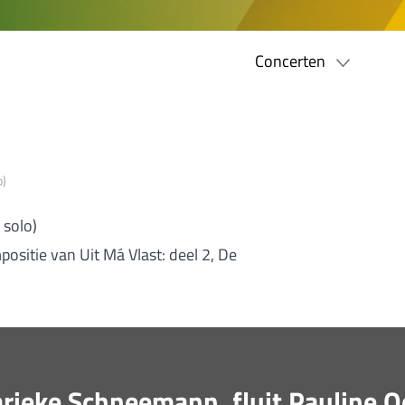
Concerten
o)
 solo)
ositie van Uit Má Vlast: deel 2, De
ieke Schneemann, fluit Pauline Oo