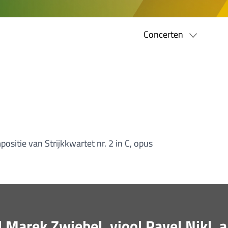
Concerten
sitie van Strijkkwartet nr. 2 in C, opus
 Marek Zwiebel, viool Pavel Nikl, a