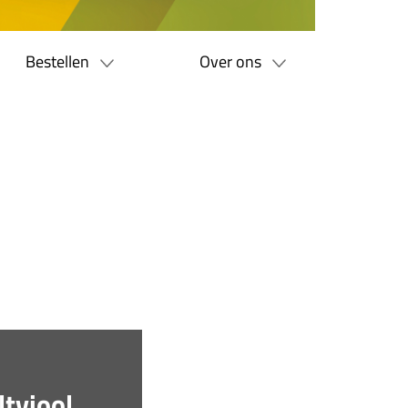
Bestellen
Over ons
ltviool