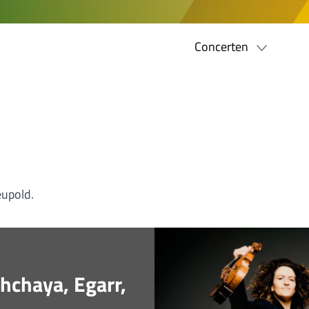
Concerten
eupold.
chaya, Egarr,