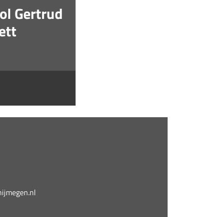
ool Gertrud
ett
jmegen.nl