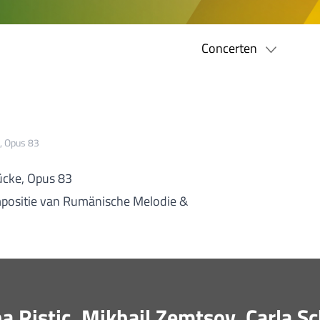
Concerten
, Opus 83
ücke, Opus 83
mpositie van Rumänische Melodie &
 Ristic, Mikhail Zemtsov, Carla Sch