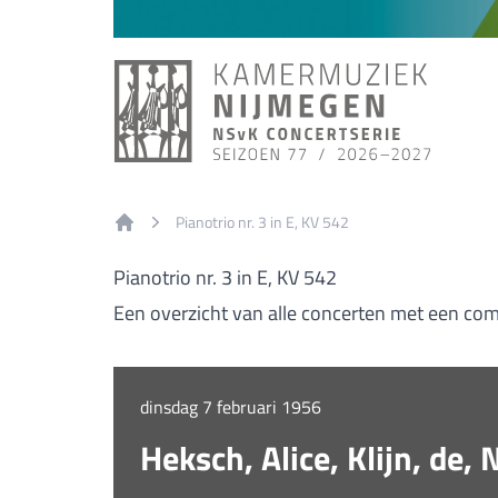
Pianotrio nr. 3 in E, KV 542
Home
Pianotrio nr. 3 in E, KV 542
Een overzicht van alle concerten met een comp
dinsdag 7 februari 1956
Heksch, Alice, Klijn, d