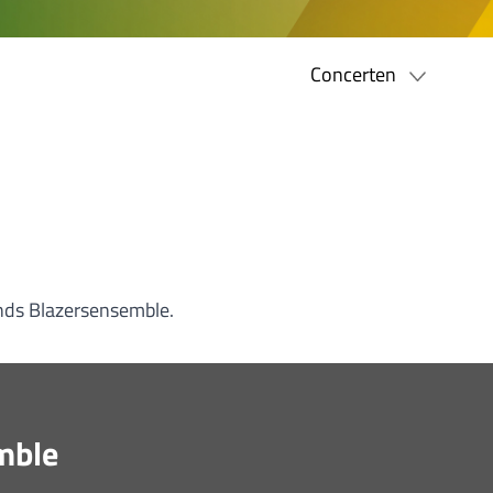
Concerten
ands Blazersensemble.
mble