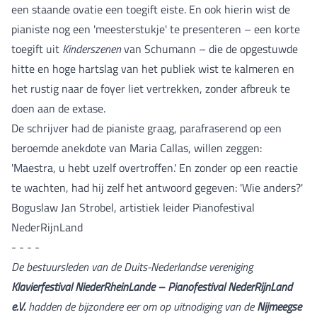
een staande ovatie een toegift eiste. En ook hierin wist de
pianiste nog een 'meesterstukje' te presenteren – een korte
toegift uit
Kinderszenen
van Schumann – die de opgestuwde
hitte en hoge hartslag van het publiek wist te kalmeren en
het rustig naar de foyer liet vertrekken, zonder afbreuk te
doen aan de extase.
De schrijver had de pianiste graag, parafraserend op een
beroemde anekdote van Maria Callas, willen zeggen:
'Maestra, u hebt uzelf overtroffen.' En zonder op een reactie
te wachten, had hij zelf het antwoord gegeven: 'Wie anders?'
Boguslaw Jan Strobel, artistiek leider Pianofestival
NederRijnLand
- - - -
De bestuursleden van de Duits-Nederlandse vereniging
Klavierfestival NiederRheinLande – Pianofestival NederRijnLand
e.V.
hadden de bijzondere eer om op uitnodiging van de
Nijmeegse