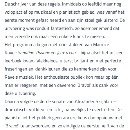
De schrijver van deze regels, inmiddels op leeftijd maar nog
volop actief op muzikaal en pianistisch gebied, was vanaf het
eerste moment gefascineerd en aan zijn stoel gekluisterd. De
uitvoering was ronduit fantastisch, zo adembenemend dat
men vreesde ook maar één enkele klank te missen.
Het programma begon met drie stukken van Maurice
Ravel:
Sonatine
,
Pavane
en
Jeux d’eau
– bijna alsof het uit een
leerboek kwam. Vlekkeloos, uiterst briljant en met perfecte
fraseringen en klankkleuren die zo kenmerkend zijn voor
Ravels muziek. Het enthousiaste publiek kon maar op één
manier reageren; met een daverend 'Bravo!' als dank voor
deze uitvoering.
Daarna volgde de derde sonate van Alexander Skrjabin –
dramatisch, vol kleur en licht, nauwelijks te overtreffen. De
pianiste liet het publiek geen andere keus dan opnieuw met
'Bravo!' te antwoorden, en zo eindigde de eerste helft van de