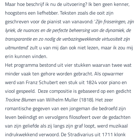
Maar hoe beschrijf ik nu de uitvoering? Ik ben geen kenner,
hoogstens een liefhebber. Teksten zoals die ooit zijn
geschreven voor de pianist van vanavond: '
Zijn fraseringen, zijn
lyriek, de nuances en de perfecte beheersing van de dynamiek, de
transparantie en zo nodig de verbazingwekkende virtuositeit zijn
uitmuntend
.’ zult u van mij dan ook niet lezen, maar ik zou mij
erin kunnen vinden.
Het programma bestond uit vier stukken waarvan twee wat
minder vaak ten gehore worden gebracht. Als opwarmer
werd van Franz Schubert een stuk uit 1824 voor piano en
viool gespeeld. Deze compositie is gebaseerd op een gedicht
Trockne Blumen
van Wilhelm Muller (1818). Het zeer
romantische gegeven van een jongeman die bedroefd zijn
leven beëindigt en vervolgens filosofeert over de gedachten
van zijn geliefde als zij langs zijn graf loopt, werd muzikaal
indrukwekkend verwoord. De Stradivarius uit 1711 klonk