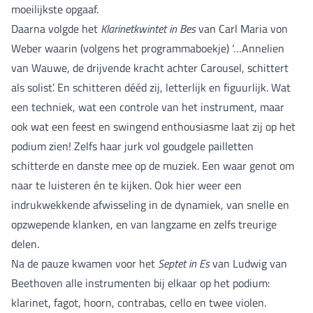
moeilijkste opgaaf.
Daarna volgde het
Klarinetkwintet in Bes
van Carl Maria von
Weber waarin (volgens het programmaboekje) ‘…Annelien
van Wauwe, de drijvende kracht achter Carousel, schittert
als solist’. En schitteren dééd zij, letterlijk en figuurlijk. Wat
een techniek, wat een controle van het instrument, maar
ook wat een feest en swingend enthousiasme laat zij op het
podium zien! Zelfs haar jurk vol goudgele pailletten
schitterde en danste mee op de muziek. Een waar genot om
naar te luisteren én te kijken. Ook hier weer een
indrukwekkende afwisseling in de dynamiek, van snelle en
opzwepende klanken, en van langzame en zelfs treurige
delen.
Na de pauze kwamen voor het
Septet in Es
van Ludwig van
Beethoven alle instrumenten bij elkaar op het podium:
klarinet, fagot, hoorn, contrabas, cello en twee violen.