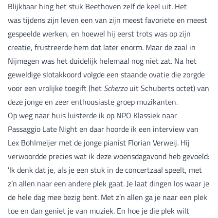
Blijkbaar hing het stuk Beethoven zelf de keel uit. Het
was tijdens zijn leven een van zijn meest favoriete en meest
gespeelde werken, en hoewel hij eerst trots was op zijn
creatie, frustreerde hem dat later enorm. Maar de zaal in
Nijmegen was het duidelijk helemaal nog niet zat. Na het
geweldige slotakkoord volgde een staande ovatie die zorgde
voor een vrolijke toegift (het
Scherzo
uit Schuberts octet) van
deze jonge en zeer enthousiaste groep muzikanten.
Op weg naar huis luisterde ik op NPO Klassiek naar
Passaggio Late Night en daar hoorde ik een interview van
Lex Bohlmeijer met de jonge pianist Florian Verweij. Hij
verwoordde precies wat ik deze woensdagavond heb gevoeld:
'Ik denk dat je, als je een stuk in de concertzaal speelt, met
z’n allen naar een andere plek gaat. Je laat dingen los waar je
de hele dag mee bezig bent. Met z’n allen ga je naar een plek
toe en dan geniet je van muziek. En hoe je die plek wilt