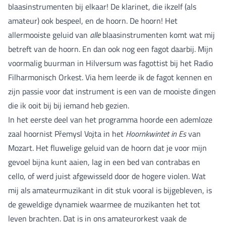
blaasinstrumenten bij elkaar! De klarinet, die ikzelf (als
amateur) ook bespeel, en de hoorn. De hoorn! Het
allermooiste geluid van
alle
blaasinstrumenten komt wat mij
betreft van de hoorn. En dan ook nog een fagot daarbij. Mijn
voormalig buurman in Hilversum was fagottist bij het Radio
Filharmonisch Orkest. Via hem leerde ik de fagot kennen en
zijn passie voor dat instrument is een van de mooiste dingen
die ik ooit bij bij iemand heb gezien.
In het eerste deel van het programma hoorde een ademloze
zaal hoornist Přemysl Vojta in het
Hoornkwintet in Es
van
Mozart. Het fluwelige geluid van de hoorn dat je voor mijn
gevoel bijna kunt aaien, lag in een bed van contrabas en
cello, of werd juist afgewisseld door de hogere violen. Wat
mij als amateurmuzikant in dit stuk vooral is bijgebleven, is
de geweldige dynamiek waarmee de muzikanten het tot
leven brachten. Dat is in ons amateurorkest vaak de