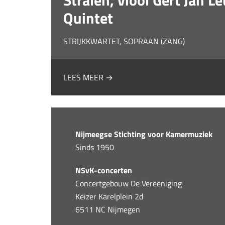
Stralen, viool Gert Jan L
Quintet
STRIJKKWARTET, SOPRAAN (ZANG)
LEES MEER →
Nijmeegse Stichting voor Kamermuziek
Sinds 1950
NSvK-concerten
Concertgebouw De Vereeniging
Keizer Karelplein 2d
6511 NC Nijmegen