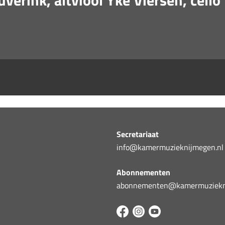
euverink, altviool Yke Viersen, cell
Secretariaat
info@kamermuzieknijmegen.nl
Abonnementen
abonnementen@kamermuziekni