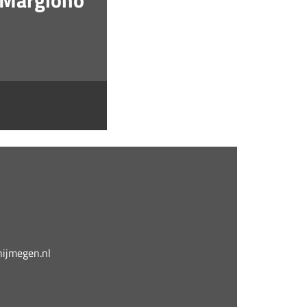
o Margiono
jmegen.nl