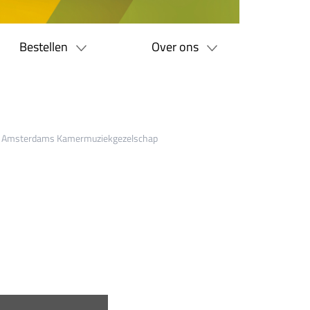
Bestellen
Over ons
cello) Amsterdams Kamermuziekgezelschap