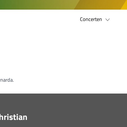
Concerten
rnarda.
hristian