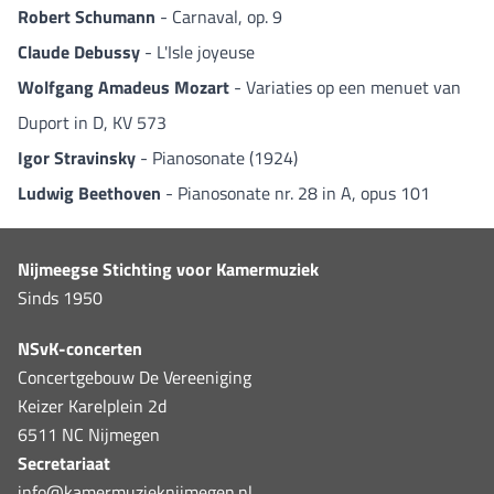
Robert Schumann
- Carnaval, op. 9
Claude Debussy
- L'Isle joyeuse
Wolfgang Amadeus Mozart
- Variaties op een menuet van
Duport in D, KV 573
Igor Stravinsky
- Pianosonate (1924)
Ludwig Beethoven
- Pianosonate nr. 28 in A, opus 101
Nijmeegse Stichting voor Kamermuziek
Sinds 1950
NSvK-concerten
Concertgebouw De Vereeniging
Keizer Karelplein 2d
6511 NC Nijmegen
Secretariaat
info@kamermuzieknijmegen.nl