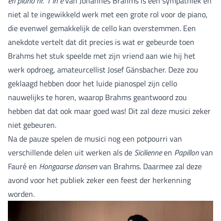
en piano nr. 1 in e
van Johannes Brahms is een sympathiek en
niet al te ingewikkeld werk met een grote rol voor de piano,
die evenwel gemakkelijk de cello kan overstemmen. Een
anekdote vertelt dat dit precies is wat er gebeurde toen
Brahms het stuk speelde met zijn vriend aan wie hij het
werk opdroeg, amateurcellist Josef Gänsbacher. Deze zou
geklaagd hebben door het luide pianospel zijn cello
nauwelijks te horen, waarop Brahms geantwoord zou
hebben dat dat ook maar goed was! Dit zal deze musici zeker
niet gebeuren.
Na de pauze spelen de musici nog een potpourri van
verschillende delen uit werken als de
Sicilienne
en
Papillon
van
Fauré en
Hongaarse dansen
van Brahms. Daarmee zal deze
avond voor het publiek zeker een feest der herkenning
worden.