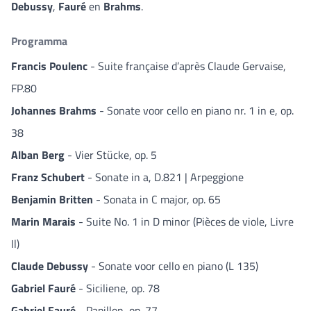
Debussy
,
Fauré
en
Brahms
.
Programma
Francis Poulenc
- Suite française d’après Claude Gervaise,
FP.80
Johannes Brahms
- Sonate voor cello en piano nr. 1 in e, op.
38
Alban Berg
- Vier Stücke, op. 5
Franz Schubert
- Sonate in a, D.821 | Arpeggione
Benjamin Britten
- Sonata in C major, op. 65
Marin Marais
- Suite No. 1 in D minor (Pièces de viole, Livre
Il)
Claude Debussy
- Sonate voor cello en piano (L 135)
Gabriel Fauré
- Siciliene, op. 78
Gabriel Fauré
- Papillon, op. 77