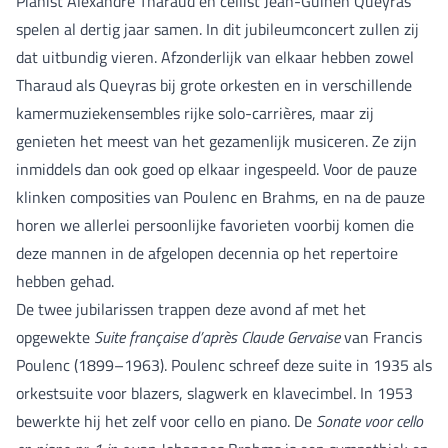
Pianist Alexandre Tharaud en cellist Jean-Guihen Queyras
spelen al dertig jaar samen. In dit jubileumconcert zullen zij
dat uitbundig vieren. Afzonderlijk van elkaar hebben zowel
Tharaud als Queyras bij grote orkesten en in verschillende
kamermuziekensembles rijke solo-carrières, maar zij
genieten het meest van het gezamenlijk musiceren. Ze zijn
inmiddels dan ook goed op elkaar ingespeeld. Voor de pauze
klinken composities van Poulenc en Brahms, en na de pauze
horen we allerlei persoonlijke favorieten voorbij komen die
deze mannen in de afgelopen decennia op het repertoire
hebben gehad.
De twee jubilarissen trappen deze avond af met het
opgewekte
Suite française d’après Claude Gervaise
van Francis
Poulenc (1899–1963). Poulenc schreef deze suite in 1935 als
orkestsuite voor blazers, slagwerk en klavecimbel. In 1953
bewerkte hij het zelf voor cello en piano. De
Sonate voor cello