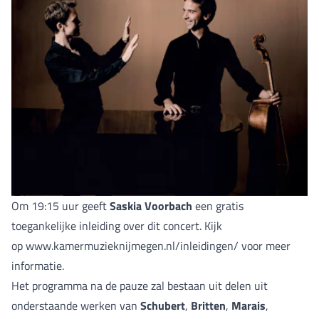
Om 19:15 uur geeft
Saskia Voorbach
een gratis
toegankelijke inleiding over dit concert. Kijk
op
www.kamermuzieknijmegen.nl/inleidingen/
voor meer
informatie.
Het programma na de pauze zal bestaan uit delen uit
onderstaande werken van
Schubert
,
Britten
,
Marais
,