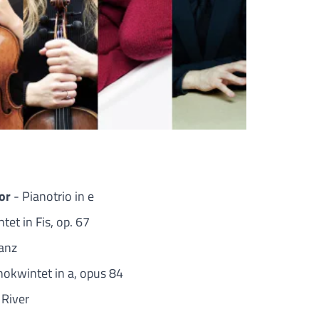
lor
- Pianotrio in e
tet in Fis, op. 67
tanz
nokwintet in a, opus 84
River