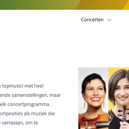
Concerten
n topmusici met heel
lende samenstellingen, maar
n elk concertprogramma
omposities als muziek die
e verrassen, om te