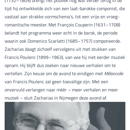
(1732–1809) brengt het publiek nog wat verder terug in de
tijd: hij ontwikkelde zich van een laat-barokke componist, die
vastzat aan strakke vormschema’s, tot een vrije en vroeg-
romantische meester. Met François Couperin (1631–1708)
belandt het programma weer echt in de barok, de periode
waarin ook Domenico Scarlatti (1685–1757) componeerde.
Zacharias daagt zichzelf vervolgens uit met stukken van
Francis Poulenc (1899–1963), van wie hij niet eerder muziek
opnam. Hij blijft dus zoeken naar nieuwe verhalen om te
vertellen. Zijn keuze om de avond te eindigen met
Mélancolie
van Francis Poulenc zal geen toevallige zijn. Met een
onvervuld verlangen naar méér – meer verhalen en meer
muziek – sluit Zacharias in Nijmegen deze avond af.