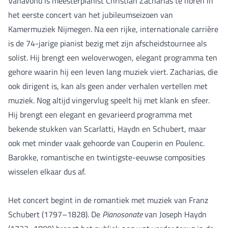
Vanavond is meesterpianist Christian Zacharias te horen in
het eerste concert van het jubileumseizoen van
Kamermuziek Nijmegen. Na een rijke, internationale carrière
is de 74-jarige pianist bezig met zijn afscheidstournee als
solist. Hij brengt een weloverwogen, elegant programma ten
gehore waarin hij een leven lang muziek viert. Zacharias, die
ook dirigent is, kan als geen ander verhalen vertellen met
muziek. Nog altijd vingervlug speelt hij met klank en sfeer.
Hij brengt een elegant en gevarieerd programma met
bekende stukken van Scarlatti, Haydn en Schubert, maar
ook met minder vaak gehoorde van Couperin en Poulenc.
Barokke, romantische en twintigste-eeuwse composities
wisselen elkaar dus af.
Het concert begint in de romantiek met muziek van Franz
Schubert (1797–1828). De
Pianosonate
van Joseph Haydn