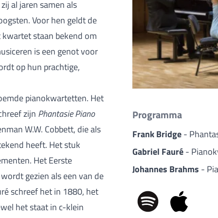
zij al jaren samen als
oogsten. Voor hen geldt de
Het kwartet staan bekend om
musiceren is een genot voor
rdt op hun prachtige,
eroemde pianokwartetten. Het
chreef zijn
Phantasie Piano
Programma
enman W.W. Cobbett, die als
Frank Bridge
- Phanta
ekend heeft. Het stuk
Gabriel Fauré
- Pianokw
lementen. Het Eerste
Johannes Brahms
- Pi
wordt gezien als een van de
é schreef het in 1880, het
wel het staat in c-klein