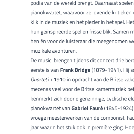
podia van de wereld brengt. Daarnaast spelen 
pianokwartet, waarvoor ze lovende kritieken 
klik in de muziek en het plezier in het spel. 
hun geïnspireerde spel en frisse blik. Samen 
hen én voor de luisteraar die meegenomen wo
muzikale avonturen.
De musici brengen tijdens dit concert drie b
eerste is van
Frank Bridge
(1879-1941). Hij s
Quartet
in 1910 in opdracht van de Britse zak
mecenas veel voor de Britse kamermuziek bet
kenmerkt zich door eigenzinnige, cyclische e
pianokwartet van
Gabriel Fauré
(1845-1924) 
vroege meesterwerken van de componist. Faur
jaar waarin het stuk ook in première ging. Hoe