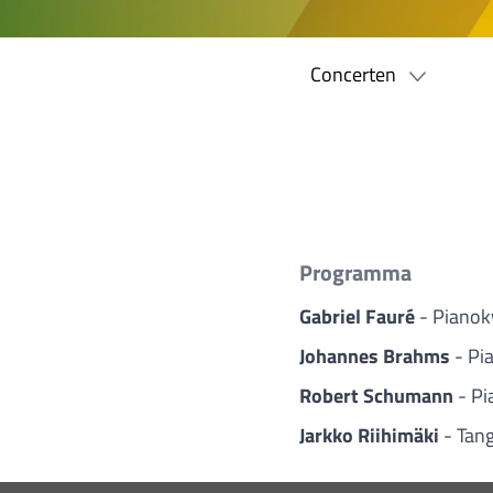
Concerten
Programma
Gabriel Fauré
- Pianokw
Johannes Brahms
- Pi
Robert Schumann
- Pi
Jarkko Riihimäki
- Tang