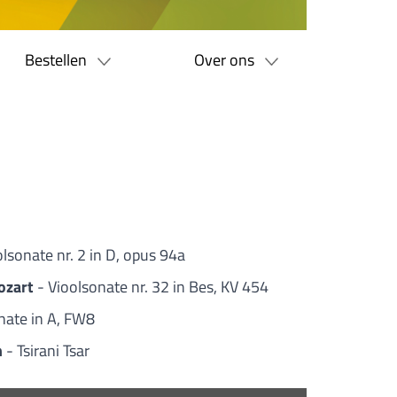
Bestellen
Over ons
olsonate nr. 2 in D, opus 94a
ozart
- Vioolsonate nr. 32 in Bes, KV 454
nate in A, FW8
n
- Tsirani Tsar