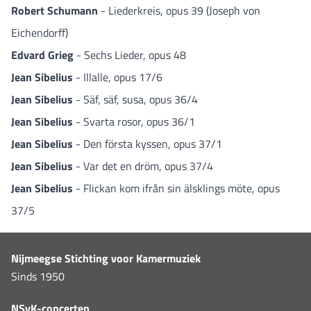
Robert Schumann
- Liederkreis, opus 39 (Joseph von
Eichendorff)
Edvard Grieg
- Sechs Lieder, opus 48
Jean Sibelius
- Illalle, opus 17/6
Jean Sibelius
- Säf, säf, susa, opus 36/4
Jean Sibelius
- Svarta rosor, opus 36/1
Jean Sibelius
- Den första kyssen, opus 37/1
Jean Sibelius
- Var det en dröm, opus 37/4
Jean Sibelius
- Flickan kom ifrån sin älsklings möte, opus
37/5
Nijmeegse Stichting voor Kamermuziek
Sinds 1950
NSvK-concerten