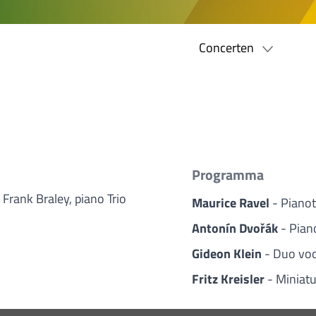
Concerten
Programma
Frank Braley, piano Trio
Maurice Ravel
- Pianot
Antonín Dvořák
- Piano
Gideon Klein
- Duo voo
Fritz Kreisler
- Miniat