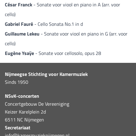
César Franck
- Sonate voor viool en piano in A (arr. voor
cello)
Gabriel Fauré
- Cello Sonata No.1 in d
Guillaume Lekeu
- Sonate voor viool en piano in G (arr. voor
cello)
Eugène Ysaÿe
- Sonate voor cellosolo, opus 28
Nijmeegse Stichting voor Kamermuziek
Sinds 1950
NSvK-concerten
Concertgebouw De Vereeniging
Keizer Karelplein 2d
6511 NC Nijmegen
Secretariaat
info@kamermuzieknijmegen.nl