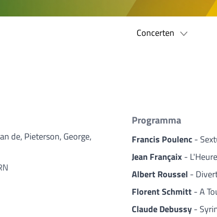
Concerten
Programma
an de, Pieterson, George,
Francis Poulenc
- Sex
Jean Françaix
- L'Heur
ORN
Albert Roussel
- Diver
Florent Schmitt
- A To
Claude Debussy
- Syri