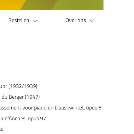
Bestellen
Over ons
tuor (1932/1939)
e du Berger (1947)
tissement voor piano en blaaskwintet, opus 6
ur d'Anches, opus 97
nx