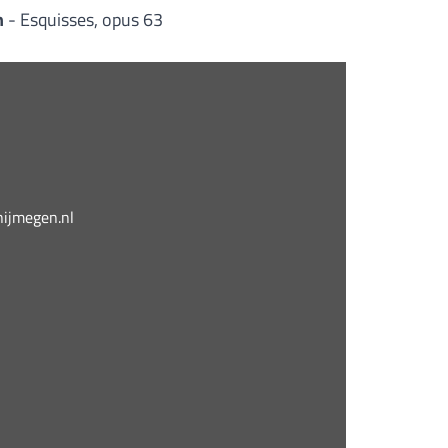
n
- Esquisses, opus 63
jmegen.nl