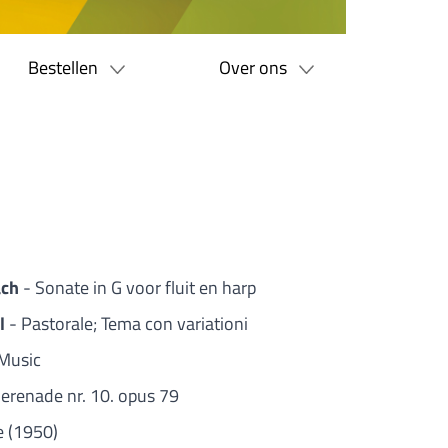
Bestellen
Over ons
ach
- Sonate in G voor fluit en harp
el
- Pastorale; Tema con variationi
 Music
Serenade nr. 10. opus 79
e (1950)