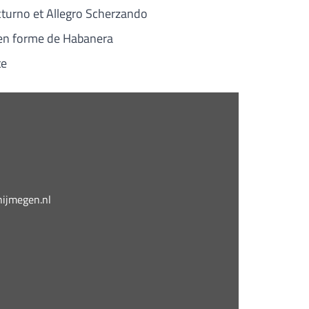
turno et Allegro Scherzando
 en forme de Habanera
te
jmegen.nl