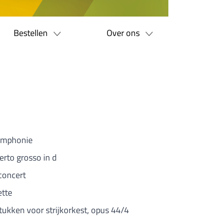
Bestellen
Over ons
ymphonie
erto grosso in d
concert
tte
 stukken voor strijkorkest, opus 44/4